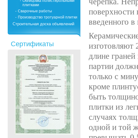
черепка. Непр
Облицовка полистирольными
плитками
поверхности п
Сварочные работы
Производство тротуарной плитки
введенного в 
Строительная доска объявлений
Керамические
Сертификаты
изготовляют 
длине граней
партии должн
только с мин
кроме плинту
быть толщино
плитки из лег
случаях толщ
одной и той 
превышать 0,