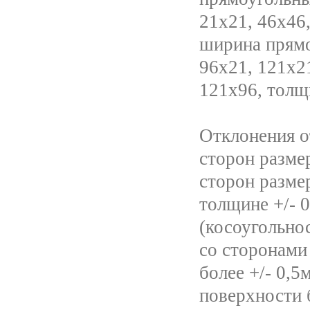
21х21, 46х46,
ширина прямо
96х21, 121х21
121х96, толщ
Отклонения о
сторон разме
сторон разме
толщине +/- 
(косоугольно
со сторонами
более +/- 0,5
поверхности 