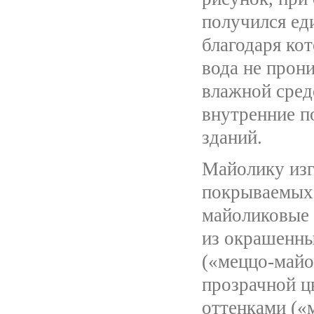
получился ед
благодаря ко
вода не прон
влажной сред
внутренние 
зданий.
Майолику изг
покрываемых 
майоликовые 
из окрашенны
(«меццо-майо
прозрачной ц
оттенками («