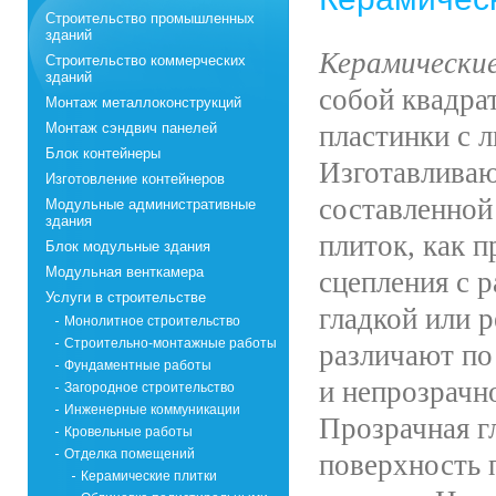
Строительство промышленных
зданий
Керамические
Строительство коммерческих
зданий
собой квадра
Монтаж металлоконструкций
Монтаж сэндвич панелей
пластинки с 
Блок контейнеры
Изготавливаю
Изготовление контейнеров
составленной
Модульные административные
здания
плиток, как 
Блок модульные здания
Модульная венткамера
сцепления с 
Услуги в строительстве
гладкой или 
Монолитное строительство
Строительно-монтажные работы
различают по 
Фундаментные работы
и непрозрачно
Загородное строительство
Инженерные коммуникации
Прозрачная г
Кровельные работы
Отделка помещений
поверхность 
Керамические плитки