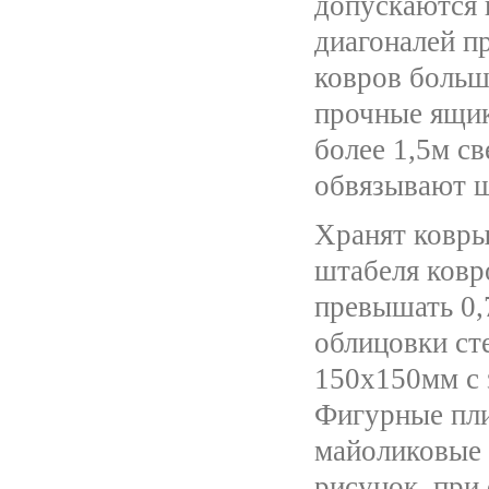
допускаются 
диагоналей п
ковров больш
прочные ящик
более 1,5м с
обвязывают ш
Хранят ковры
штабеля ковр
превышать 0,
облицовки ст
150х150мм с 
Фигурные пли
майоликовые 
рисунок, при