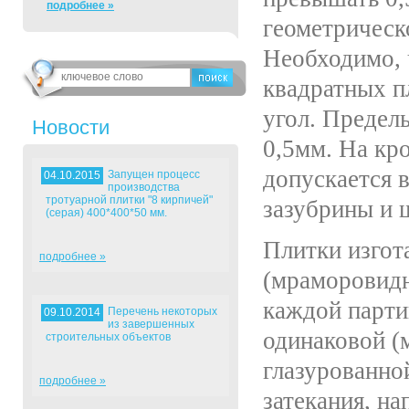
подробнее »
геометрическ
Необходимо, 
квадратных п
угол. Предел
Новости
0,5мм. На кр
допускается 
Запущен процесс
04.10.2015
производства
тротуарной плитки "8 кирпичей"
зазубрины и 
(серая) 400*400*50 мм.
Плитки изгот
подробнее »
(мраморовидн
каждой парт
Перечень некоторых
09.10.2014
из завершенных
одинаковой (
строительных объектов
глазурованно
подробнее »
затекания, н