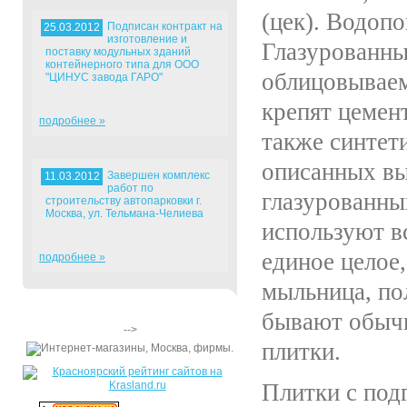
(цек). Водоп
Подписан контракт на
25.03.2012
изготовление и
Глазурованны
поставку модульных зданий
контейнерного типа для ООО
облицовываем
"ЦИНУС завода ГАРО"
крепят цемен
подробнее »
также синтет
описанных в
Завершен комплекс
11.03.2012
работ по
глазурованны
строительству автопарковки г.
Москва, ул. Тельмана-Челиева
используют в
единое целое
подробнее »
мыльница, пол
бывают обычн
-->
плитки.
Плитки с под