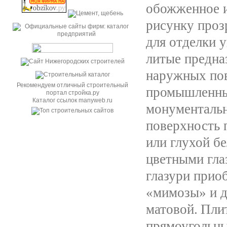
обожженное и
рисунку проз
для отделки 
литые предна
наружных пов
Рекомендуем отличный строительный
промышленных
портал стройка.ру
Каталог ссылок manyweb.ru
монументальн
поверхность 
или глухой б
цветными гла
глазури приоб
«мимозы» и д
матовой.
Пли
прямоугольны