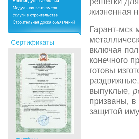
решетки для
Блок модульные здания
Модульная венткамера
жизненная 
Услуги в строительстве
Строительная доска объявлений
Гарант-мск 
металлическ
Сертификаты
включая пол
конечного пр
готовы изго
раздвижные,
выпуклые,
р
призваны, в
защитой им