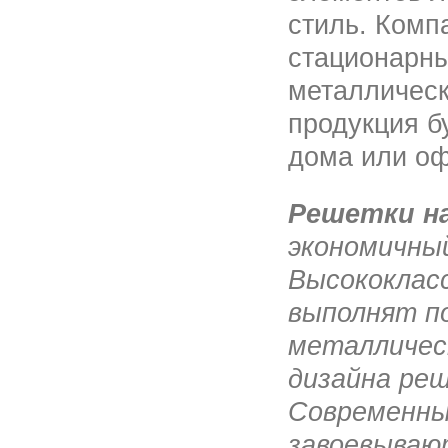
стиль. Ком
стационарны
металлическ
продукция б
дома или оф
Решетки на
экономичный
Высококлас
выполнят п
металличес
дизайна реш
Современны
завоевываю