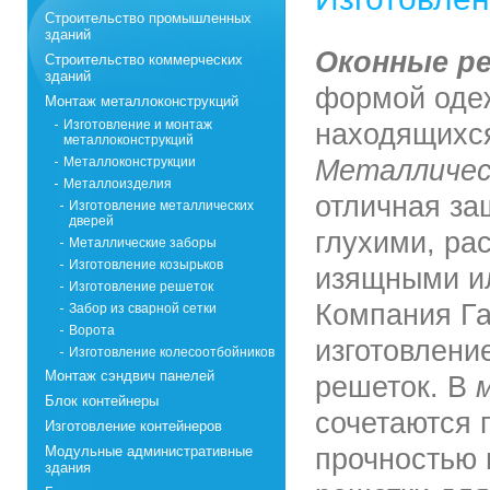
Строительство промышленных
зданий
Оконные р
Строительство коммерческих
зданий
формой одеж
Монтаж металлоконструкций
Изготовление и монтаж
находящихся
металлоконструкций
Металлоконструкции
Металличес
Металлоизделия
отличная за
Изготовление металлических
дверей
глухими, ра
Металлические заборы
Изготовление козырьков
изящными ил
Изготовление решеток
Компания Га
Забор из сварной сетки
Ворота
изготовлени
Изготовление колесоотбойников
Монтаж сэндвич панелей
решеток. В
Блок контейнеры
сочетаются 
Изготовление контейнеров
Модульные административные
прочностью 
здания